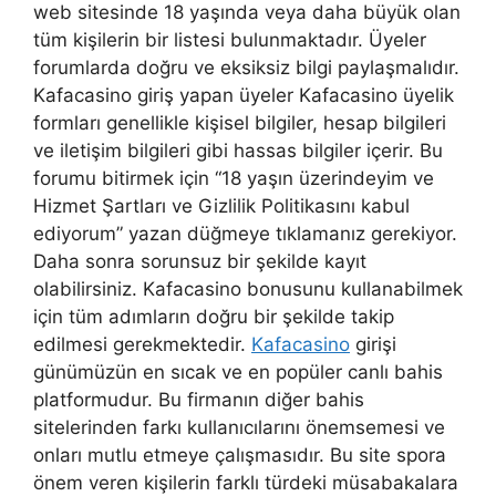
web sitesinde 18 yaşında veya daha büyük olan
tüm kişilerin bir listesi bulunmaktadır. Üyeler
forumlarda doğru ve eksiksiz bilgi paylaşmalıdır.
Kafacasino giriş yapan üyeler Kafacasino üyelik
formları genellikle kişisel bilgiler, hesap bilgileri
ve iletişim bilgileri gibi hassas bilgiler içerir. Bu
forumu bitirmek için “18 yaşın üzerindeyim ve
Hizmet Şartları ve Gizlilik Politikasını kabul
ediyorum” yazan düğmeye tıklamanız gerekiyor.
Daha sonra sorunsuz bir şekilde kayıt
olabilirsiniz. Kafacasino bonusunu kullanabilmek
için tüm adımların doğru bir şekilde takip
edilmesi gerekmektedir.
Kafacasino
girişi
günümüzün en sıcak ve en popüler canlı bahis
platformudur. Bu firmanın diğer bahis
sitelerinden farkı kullanıcılarını önemsemesi ve
onları mutlu etmeye çalışmasıdır. Bu site spora
önem veren kişilerin farklı türdeki müsabakalara