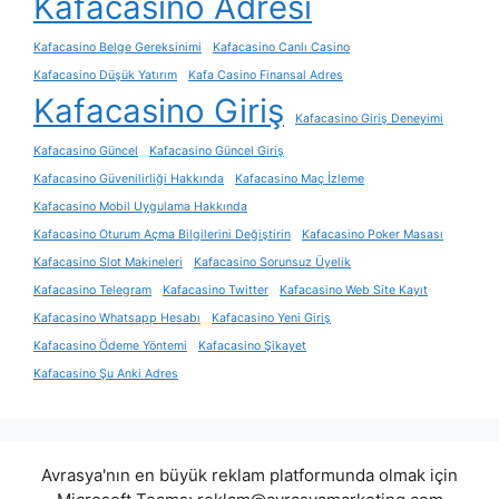
Kafacasino Adresi
Kafacasino Belge Gereksinimi
Kafacasino Canlı Casino
Kafacasino Düşük Yatırım
Kafa Casino Finansal Adres
Kafacasino Giriş
Kafacasino Giriş Deneyimi
Kafacasino Güncel
Kafacasino Güncel Giriş
Kafacasino Güvenilirliği Hakkında
Kafacasino Maç İzleme
Kafacasino Mobil Uygulama Hakkında
Kafacasino Oturum Açma Bilgilerini Değiştirin
Kafacasino Poker Masası
Kafacasino Slot Makineleri
Kafacasino Sorunsuz Üyelik
Kafacasino Telegram
Kafacasino Twitter
Kafacasino Web Site Kayıt
Kafacasino Whatsapp Hesabı
Kafacasino Yeni Giriş
Kafacasino Ödeme Yöntemi
Kafacasino Şikayet
Kafacasino Şu Anki Adres
Avrasya'nın en büyük reklam platformunda olmak için