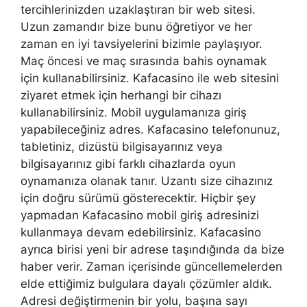
tercihlerinizden uzaklaştıran bir web sitesi.
Uzun zamandır bize bunu öğretiyor ve her
zaman en iyi tavsiyelerini bizimle paylaşıyor.
Maç öncesi ve maç sırasında bahis oynamak
için kullanabilirsiniz. Kafacasino ile web sitesini
ziyaret etmek için herhangi bir cihazı
kullanabilirsiniz. Mobil uygulamanıza giriş
yapabileceğiniz adres. Kafacasino telefonunuz,
tabletiniz, dizüstü bilgisayarınız veya
bilgisayarınız gibi farklı cihazlarda oyun
oynamanıza olanak tanır. Uzantı size cihazınız
için doğru sürümü gösterecektir. Hiçbir şey
yapmadan Kafacasino mobil giriş adresinizi
kullanmaya devam edebilirsiniz. Kafacasino
ayrıca birisi yeni bir adrese taşındığında da bize
haber verir. Zaman içerisinde güncellemelerden
elde ettiğimiz bulgulara dayalı çözümler aldık.
Adresi değiştirmenin bir yolu, başına sayı