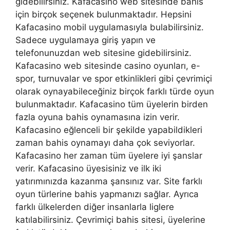
gidebilirsiniz. Kafacasino web sitesinde bahis
için birçok seçenek bulunmaktadır. Hepsini
Kafacasino mobil uygulamasıyla bulabilirsiniz.
Sadece uygulamaya giriş yapın ve
telefonunuzdan web sitesine gidebilirsiniz.
Kafacasino web sitesinde casino oyunları, e-
spor, turnuvalar ve spor etkinlikleri gibi çevrimiçi
olarak oynayabileceğiniz birçok farklı türde oyun
bulunmaktadır. Kafacasino tüm üyelerin birden
fazla oyuna bahis oynamasına izin verir.
Kafacasino eğlenceli bir şekilde yapabildikleri
zaman bahis oynamayı daha çok seviyorlar.
Kafacasino her zaman tüm üyelere iyi şanslar
verir. Kafacasino üyesisiniz ve ilk iki
yatırımınızda kazanma şansınız var. Site farklı
oyun türlerine bahis yapmanızı sağlar. Ayrıca
farklı ülkelerden diğer insanlarla liglere
katılabilirsiniz. Çevrimiçi bahis sitesi, üyelerine