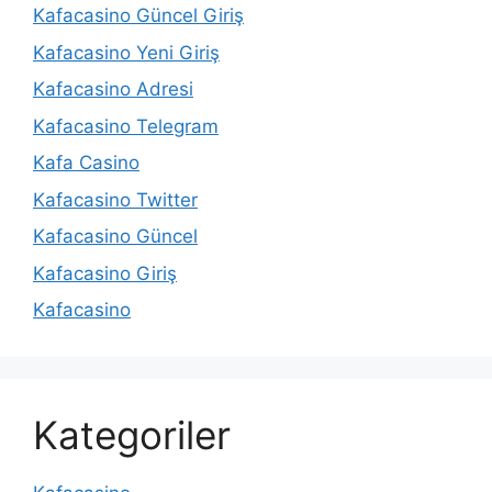
Kafacasino Güncel Giriş
Kafacasino Yeni Giriş
Kafacasino Adresi
Kafacasino Telegram
Kafa Casino
Kafacasino Twitter
Kafacasino Güncel
Kafacasino Giriş
Kafacasino
Kategoriler