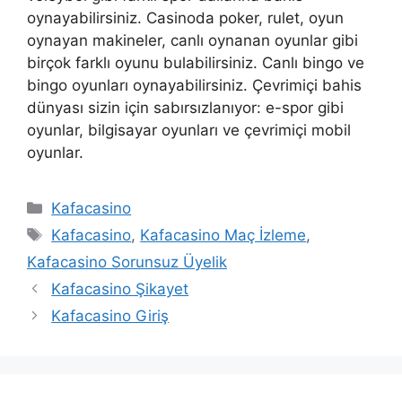
oynayabilirsiniz. Casinoda poker, rulet, oyun
oynayan makineler, canlı oynanan oyunlar gibi
birçok farklı oyunu bulabilirsiniz. Canlı bingo ve
bingo oyunları oynayabilirsiniz. Çevrimiçi bahis
dünyası sizin için sabırsızlanıyor: e-spor gibi
oyunlar, bilgisayar oyunları ve çevrimiçi mobil
oyunlar.
Kategoriler
Kafacasino
Etiketler
Kafacasino
,
Kafacasino Maç İzleme
,
Kafacasino Sorunsuz Üyelik
Kafacasino Şikayet
Kafacasino Giriş