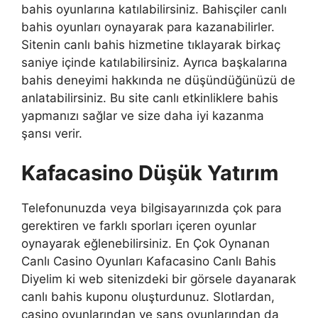
bahis oyunlarına katılabilirsiniz. Bahisçiler canlı
bahis oyunları oynayarak para kazanabilirler.
Sitenin canlı bahis hizmetine tıklayarak birkaç
saniye içinde katılabilirsiniz. Ayrıca başkalarına
bahis deneyimi hakkında ne düşündüğünüzü de
anlatabilirsiniz. Bu site canlı etkinliklere bahis
yapmanızı sağlar ve size daha iyi kazanma
şansı verir.
Kafacasino Düşük Yatırım
Telefonunuzda veya bilgisayarınızda çok para
gerektiren ve farklı sporları içeren oyunlar
oynayarak eğlenebilirsiniz. En Çok Oynanan
Canlı Casino Oyunları Kafacasino Canlı Bahis
Diyelim ki web sitenizdeki bir görsele dayanarak
canlı bahis kuponu oluşturdunuz. Slotlardan,
casino oyunlarından ve şans oyunlarından da