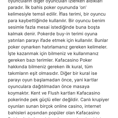
oyuncuların diğer oyuncuları izlerken aldıkları
paradır. İlk bahis poker oyununda ‘on’
kelimesiyle temsil edilir. İflas terimi, bir oyuncu
para kaybettiğinde kullanılır. Bir oyuncu benim
sesimle fazla mesai istediğinde buna boşta
kalmak denir. Pokerde buy-in terimi oyuna
yatırılan parayı ifade etmek için kullanılır. Bunlar
poker oynarken hatırlamanız gereken kelimeler.
İşte kazanmak için bilmeniz ve kullanmanız
gereken bazı terimler. Kafacasino Poker
hakkında bilmeniz gereken ilk kural, tüm
takımların eşit olmasıdır. Diğer bir kural ise
parayı oyun başlamadan önce, yani kartlar
oyunculara dağıtılmadan önce masaya
koymaktır. Kent ve Flush kartları Kafacasino
pokerinde pek güçlü eller değildir. Canlı krupiyer
oyunları sunan birçok online casino, internet
bahisleri açısından popüler olan Kafacasino