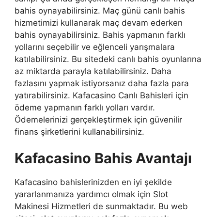
bahis oynayabilirsiniz. Maç günü canlı bahis
hizmetimizi kullanarak maç devam ederken
bahis oynayabilirsiniz. Bahis yapmanın farklı
yollarını seçebilir ve eğlenceli yarışmalara
katılabilirsiniz. Bu sitedeki canlı bahis oyunlarına
az miktarda parayla katılabilirsiniz. Daha
fazlasını yapmak istiyorsanız daha fazla para
yatırabilirsiniz. Kafacasino Canlı Bahisleri için
ödeme yapmanın farklı yolları vardır.
Ödemelerinizi gerçekleştirmek için güvenilir
finans şirketlerini kullanabilirsiniz.
Kafacasino Bahis Avantajı
Kafacasino bahislerinizden en iyi şekilde
yararlanmanıza yardımcı olmak için Slot
Makinesi Hizmetleri de sunmaktadır. Bu web