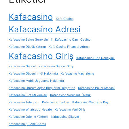
Kafacasino
Kafa Casino
Kafacasino Adresi
Kafacasino Belge Gereksinimi
Kafacasino Canlı Casino
Kafacasino Düşük Yatırım
Kafa Casino Finansal Adres
Kafacasino Giriş
Kafacasino Giriş Deneyimi
Kafacasino Güncel
Kafacasino Güncel Giriş
Kafacasino Güvenilirliği Hakkında
Kafacasino Maç İzleme
Kafacasino Mobil Uygulama Hakkında
Kafacasino Oturum Açma Bilgilerini Değiştirin
Kafacasino Poker Masası
Kafacasino Slot Makineleri
Kafacasino Sorunsuz Üyelik
Kafacasino Telegram
Kafacasino Twitter
Kafacasino Web Site Kayıt
Kafacasino Whatsapp Hesabı
Kafacasino Yeni Giriş
Kafacasino Ödeme Yöntemi
Kafacasino Şikayet
Kafacasino Şu Anki Adres