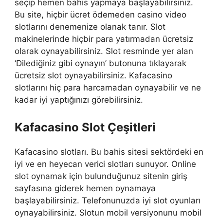
seçip hemen bahis yapmaya başlayabilirsiniz.
Bu site, hiçbir ücret ödemeden casino video
slotlarını denemenize olanak tanır. Slot
makinelerinde hiçbir para yatırmadan ücretsiz
olarak oynayabilirsiniz. Slot resminde yer alan
‘Dilediğiniz gibi oynayın’ butonuna tıklayarak
ücretsiz slot oynayabilirsiniz. Kafacasino
slotlarını hiç para harcamadan oynayabilir ve ne
kadar iyi yaptığınızı görebilirsiniz.
Kafacasino Slot Çeşitleri
Kafacasino slotları. Bu bahis sitesi sektördeki en
iyi ve en heyecan verici slotları sunuyor. Online
slot oynamak için bulunduğunuz sitenin giriş
sayfasına giderek hemen oynamaya
başlayabilirsiniz. Telefonunuzda iyi slot oyunları
oynayabilirsiniz. Slotun mobil versiyonunu mobil