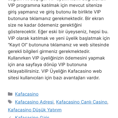
VIP programına katılmak için mevcut sitenize
giriş yapmanız ve giriş butonu ile birlikte VIP
butonuna tıklamanız gerekmektedir. Bir ekran
size ne kadar ödemeniz gerektiğini
gösterecektir. Eğer eski bir üyeyseniz, hepsi bu.
VIP olarak katılmak ve yeni üyelik başlatmak için
“Kayıt Ol” butonuna tıklamanız ve web sitesinde
gerekli bilgileri girmeniz gerekmektedir.
Kullanırken VIP üyeliğinizin ödemesini yapmak
için ana sayfaya dönüp VIP butonuna
tıklayabilirsiniz. VIP Üyeliğin Kafacasino web
sitesi kullanıcıları için bazı avantajları vardır.
Kategoriler
Kafacasino
Etiketler
Kafacasino Adresi
,
Kafacasino Canlı Casino
,
Kafacasino Düşük Yatırım
Kafacasino Giriş